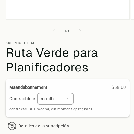
Abrir
Ab
elemento
e
multimedia
m
de
1
/
5
1
2
en
e
una
GREEN ROUTE.AI
u
Ruta Verde para
ventana
v
modal
m
Planificadores
Maandabonnement
$58.00
Contractduur
contractduur 1 maand, elk moment opzegbaar.
Detalles de la suscripción