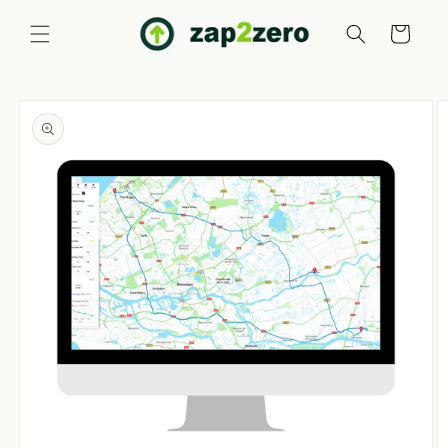
Ir
directamente
Carrito
al contenido
Ir
directamente
a la
información
del producto