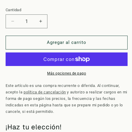
Cantidad
Cantidad
Reducir
Aumentar
cantidad
cantidad
para
para
Ruta
Ruta
Agregar al carrito
Verde
Verde
para
para
Planificadores
Planificadores
Más opciones de pago
Este artículo es una compra recurrente o diferida. Al continuar,
acepto la
política de cancelación
y autorizo a realizar cargos en mi
forma de pago según los precios, la frecuencia y las fechas
indicadas en esta página hasta que se prepare mi pedido o yo lo
cancele, si está permitido.
¡Haz tu elección!