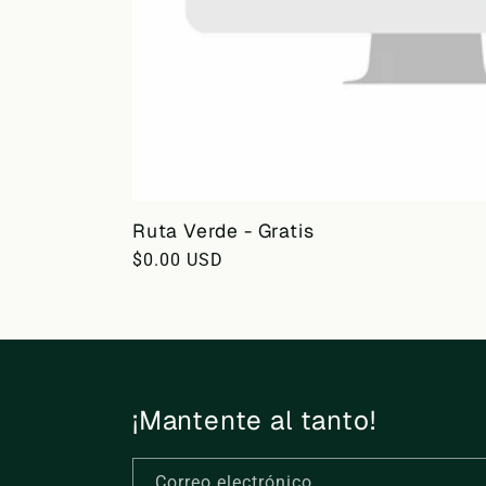
Ruta Verde - Gratis
Precio
$0.00 USD
habitual
¡Mantente al tanto!
Correo electrónico