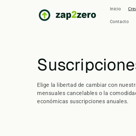
Ir
directamente
Inicio
Cre
al contenido
Contacto
C
Suscripcione
o
Elige la libertad de cambiar con nuest
mensuales cancelables o la comodida
l
económicas suscripciones anuales.
e