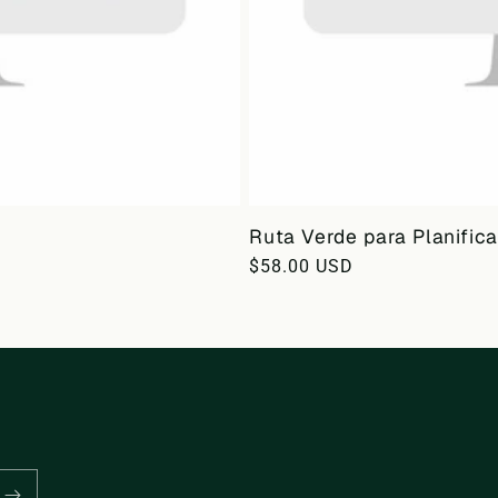
Ruta Verde para Planific
Precio
$58.00 USD
habitual