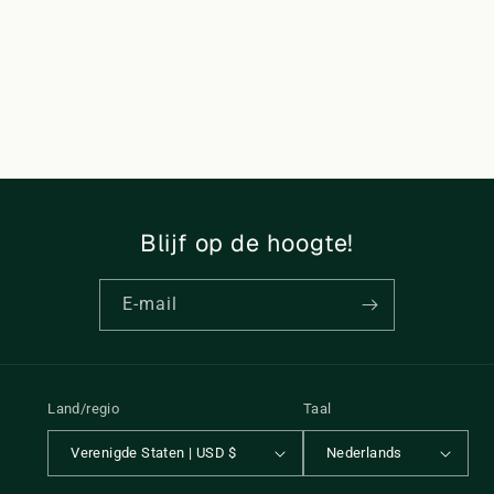
i
e
:
Blijf op de hoogte!
E‑mail
Land/regio
Taal
Verenigde Staten | USD $
Nederlands