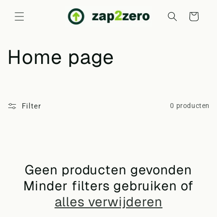
Meteen
naar de
Winkelwagen
content
C
Home page
o
l
Filter
0 producten
l
e
Geen producten gevonden
c
Minder filters gebruiken of
t
alles verwijderen